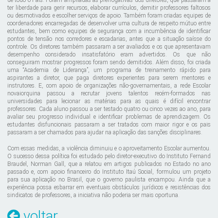
de todo o País. Foram ampliadas as prerrogativas dos diretores, que passaram a
ter liberdade para gerir recursos, elaborar currículos, demitir professores faltosos
ou desmotivados e escolher serviços de apoio. Também foram criadas equipes de
coordenadores encarregadas de desenvolver uma cultura de respeito mútuo entre
estudantes, bem como equipes de segurança com a incumbência de identificar
pontos de tensão nos corredores e escadarias, antes que a situação saísse do
controle. Os diretores também passaram a ser avaliados e os que apresentavam
desempenho considerado insatisfatório eram advertidos. Os que não
conseguiram mostrar progressos foram sendo demitidos. Além disso, foi criada
uma “Academia de Liderança”, um programa de treinamento rápido para
aspirantes a diretor, que paga diretores experientes para serem mentores e
instrutores. E, com apoio de organizações não-governamentais, a rede Escolar
novaiorquina passou a recrutar jovens talentos recém-formados nas
universidades para lecionar as matérias para as quais é difícil encontrar
professores. Cada aluno passou a ser testado quatro ou cinco vezes ao ano, para
avaliar seu progresso individual e identificar problemas de aprendizagem. Os
estudantes disfuncionais passaram a ser tratados com maior rigor e os pais
passaram a ser chamados para ajudar na aplicação das sanções disciplinares.
Com essas medidas, a violência diminuiu e o aproveitamento Escolar aumentou.
O sucesso dessa política foi estudado pelo diretor-executivo do Instituto Fernand
Braudel, Norman Gall, que a relatou em artigos publicados no Estado no ano
passado e, com apoio financeiro do Instituto Itaú Social, formulou um projeto
para sua aplicação no Brasil, que o governo paulista encampou. Ainda que a
experiência possa esbarrar em eventuais obstáculos jurídicos e resistências dos
sindicatos de professores, a iniciativa não poderia ser mais oportuna.
voltar