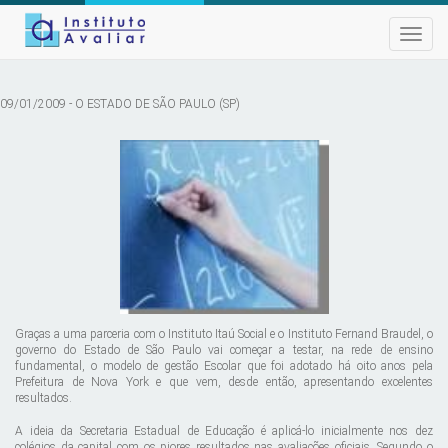
Toggle
naviga
09/01/2009 - O ESTADO DE SÃO PAULO (SP)
Graças a uma parceria com o Instituto Itaú Social e o Instituto Fernand Braudel, o
governo do Estado de São Paulo vai começar a testar, na rede de ensino
fundamental, o modelo de gestão Escolar que foi adotado há oito anos pela
Prefeitura de Nova York e que vem, desde então, apresentando excelentes
resultados.
A ideia da Secretaria Estadual de Educação é aplicá-lo inicialmente nos dez
colégios da capital com os piores resultados nas avaliações oficiais. Segundo o