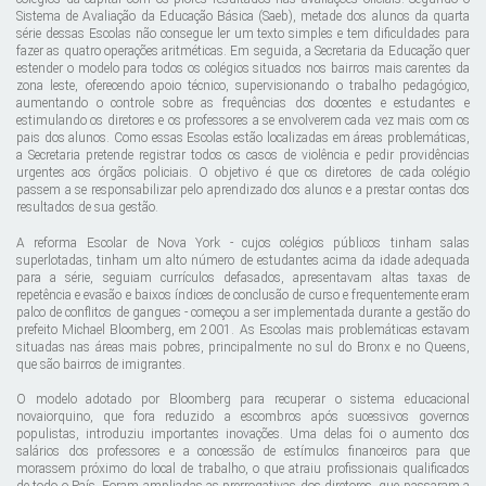
Sistema de Avaliação da Educação Básica (Saeb), metade dos alunos da quarta
série dessas Escolas não consegue ler um texto simples e tem dificuldades para
fazer as quatro operações aritméticas. Em seguida, a Secretaria da Educação quer
estender o modelo para todos os colégios situados nos bairros mais carentes da
zona leste, oferecendo apoio técnico, supervisionando o trabalho pedagógico,
aumentando o controle sobre as frequências dos docentes e estudantes e
estimulando os diretores e os professores a se envolverem cada vez mais com os
pais dos alunos. Como essas Escolas estão localizadas em áreas problemáticas,
a Secretaria pretende registrar todos os casos de violência e pedir providências
urgentes aos órgãos policiais. O objetivo é que os diretores de cada colégio
passem a se responsabilizar pelo aprendizado dos alunos e a prestar contas dos
resultados de sua gestão.
A reforma Escolar de Nova York - cujos colégios públicos tinham salas
superlotadas, tinham um alto número de estudantes acima da idade adequada
para a série, seguiam currículos defasados, apresentavam altas taxas de
repetência e evasão e baixos índices de conclusão de curso e frequentemente eram
palco de conflitos de gangues - começou a ser implementada durante a gestão do
prefeito Michael Bloomberg, em 2001. As Escolas mais problemáticas estavam
situadas nas áreas mais pobres, principalmente no sul do Bronx e no Queens,
que são bairros de imigrantes.
O modelo adotado por Bloomberg para recuperar o sistema educacional
novaiorquino, que fora reduzido a escombros após sucessivos governos
populistas, introduziu importantes inovações. Uma delas foi o aumento dos
salários dos professores e a concessão de estímulos financeiros para que
morassem próximo do local de trabalho, o que atraiu profissionais qualificados