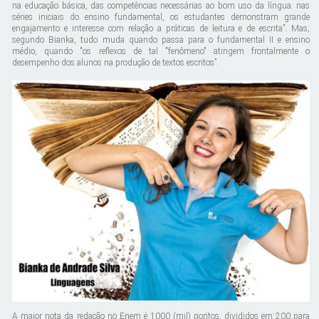
na educação básica, das competências necessárias ao bom uso da língua: nas
séries iniciais do ensino fundamental, os estudantes demonstram grande
engajamento e interesse com relação a práticas de leitura e de escrita”. Mas,
segundo Bianka, tudo muda quando passa para o fundamental II e ensino
médio, quando "os reflexos de tal "fenômeno" atingem frontalmente o
desempenho dos alunos na produção de textos escritos”.
A maior nota da redação no Enem é 1000 (mil) pontos, divididos em 200 para