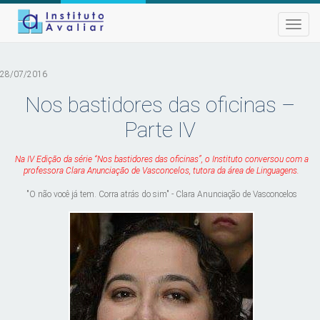
Toggle
naviga
28/07/2016
Nos bastidores das oficinas –
Parte IV
Na IV Edição da série “Nos bastidores das oficinas”, o Instituto conversou com a
professora Clara Anunciação de Vasconcelos, tutora da área de Linguagens.
"O não você já tem. Corra atrás do sim" - Clara Anunciação de Vasconcelos