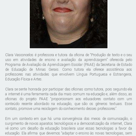
Clara Vasconcelos é professora e tutora da oficina de “Produção de texto e o seu
uso em atividades de ensino e avaliação da aprendizagem” oferecida pelo
Programa de Avaliação da Aprendizagem Escolar (PAAE) da Secretaria de Estado
de Educação de Minas Gerais. Como tutora ela oferece assistência aos
professores nas atividades que envolvem Língua Portuguesa e Estrangeira,
Educação Física e Artes.
Clara se sente honrada por participar das oficinas como tutora, pois segundo ela
a internet é uma ferramenta cada dia mais comum na educação e, além disso, as
oficinas do projeto PAAE “proporcionam aos educadores contato com um
conteúdo recente abordado na educação, que são os gêneros textuais. Esse
contato, promove uma reciclagem do conhecimento desses professores”.
Em um contexto em que há uma convergência dos meios de comunicação, o
surgimento de novos aparatos tecnológicos e a democratização da internet, Clara
vê como um desafio da educação brasileira usar essas tecnologias a favor da
educação. Ela afirma que devemos “adaptar o ensino às novas tecnologias, sem