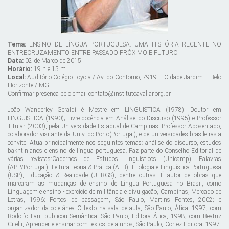
Tema:
ENSINO DE LÍNGUA PORTUGUESA: UMA HISTÓRIA RECENTE NO
ENTRECRUZAMENTO ENTRE PASSADO PRÓXIMO E FUTURO
Data:
02 de Março de 2015
Horário:
19 h e 15 m
Local:
Auditório Colégio Loyola / Av. do Contorno, 7919 – Cidade Jardim – Belo
Horizonte / MG
Confirmar presença pelo email contato@institutoavaliar.org.br
João Wanderley Geraldi é Mestre em LINGUISTICA (1978); Doutor em
LINGUISTICA (1990); Livre-docência em Análise do Discurso (1995) e Professor
Titular (2003), pela Universidade Estadual de Campinas. Professor Aposentado,
colaborador visitante da Univ. do Porto(Portugal), e de universidades brasileiras a
convite. Atua principalmente nos seguintes temas: análise do discurso, estudos
bakhtinianos e ensino de língua portuguesa. Faz parte do Conselho Editorial de
várias revistas:Cadernos de Estudos Linguísticos (Unicamp), Palavras
(APP/Portugal), Leitura:Teoria & Prática (ALB), Filologia e Linguística Portuguesa
(USP), Educação & Realidade (UFRGS), dentre outras. É autor de obras que
marcaram as mudanças de ensino de Língua Portuguesa no Brasil, como
Linguagem e ensino - exercício de militância e divulgação, Campinas, Mercado de
Letras, 1996; Portos de passagem, São Paulo, Martins Fontes, 2002; e
organizador da coletânea O texto na sala de aula, São Paulo, Ática, 1997; com
Rodolfo Ilari, publicou Semântica, São Paulo, Editora Ática, 1998; com Beatriz
Citelli, Aprender e ensinar com textos de alunos, São Paulo, Cortez Editora, 1997.