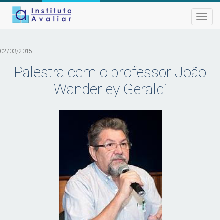
Toggle
naviga
02/03/2015
Palestra com o professor João
Wanderley Geraldi