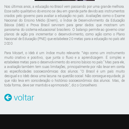
Nos últimos anos, a educação no Brasil vem passando por uma grande melhora.
Esse salto qualitativo do ensino se deu em grande parte devido aos instrumentos
criados pelo governo para avaliar a educação no país. Avaliações como o Exame
Nacional do Ensino Médio (Enem), o Índice de Desenvolvimento da Educação
Básica (Ideb) e Prova Brasil serviram para gerar dados que mostram um
panorama do sistema educacional brasileiro. O balanço permite ao governo criar
planos de ação pra incrementar o desenvolvimento, como ação como o Plano
Nacional de Educação (PNE) que estabelece 20 metas para a educação no país até
2020.
Para Mozart, o Ideb é um índice muito relevante. “Vejo como um instrumento
muito criativo e positivo, que junta o fluxo e a aprendizagem. É simples e
estabelece metas para o desenvolvimento do ensino básico no país.” Mas para ele,
a avaliação também tem suas limitações, principalmente por não levar em conta
as especificidades socioeconômicas dos alunos. “O Brasil é um país muito
desigual e o Ideb deixa uma lacuna na questão social. Não consegue equidade, já
que não leva em consideração o histórico socioeconômico dos alunos. Mas, de
toda forma, deve ser mantido e aprimorado.”, diz o Conselheiro.
voltar