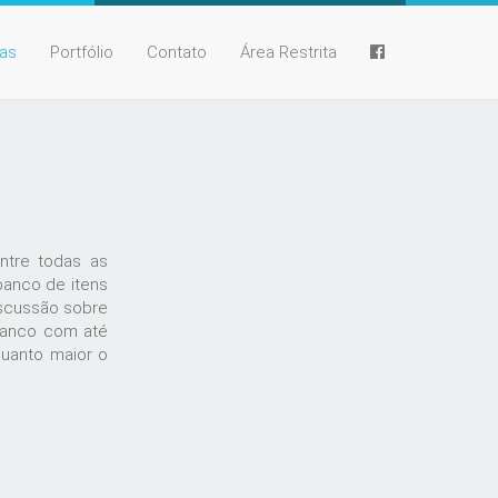
ias
Portfólio
Contato
Área Restrita
ntre todas as
banco de itens
iscussão sobre
banco com até
Quanto maior o