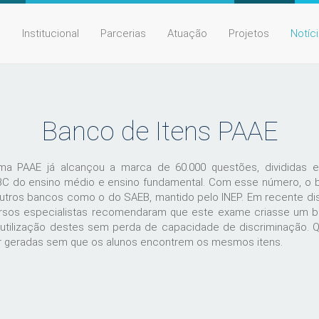
e
Institucional
Parcerias
Atuação
Projetos
Notíc
Banco de Itens PAAE
a PAAE já alcançou a marca de 60.000 questões, divididas e
BC do ensino médio e ensino fundamental. Com esse número, o 
outros bancos como o do SAEB, mantido pelo INEP. Em recente d
versos especialistas recomendaram que este exame criasse um 
 reutilização destes sem perda de capacidade de discriminação. 
r geradas sem que os alunos encontrem os mesmos itens.