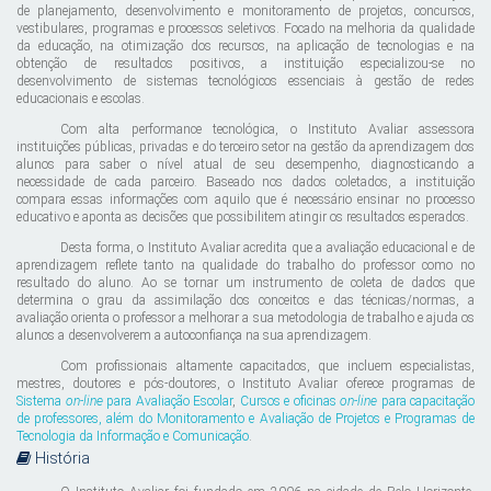
de planejamento, desenvolvimento e monitoramento de projetos, concursos,
vestibulares, programas e processos seletivos. Focado na melhoria da qualidade
da educação, na otimização dos recursos, na aplicação de tecnologias e na
obtenção de resultados positivos, a instituição especializou-se no
desenvolvimento de sistemas tecnológicos essenciais à gestão de redes
educacionais e escolas.
Com alta performance tecnológica, o Instituto Avaliar assessora
instituições públicas, privadas e do terceiro setor na gestão da aprendizagem dos
alunos para saber o nível atual de seu desempenho, diagnosticando a
necessidade de cada parceiro. Baseado nos dados coletados, a instituição
compara essas informações com aquilo que é necessário ensinar no processo
educativo e aponta as decisões que possibilitem atingir os resultados esperados.
Desta forma, o Instituto Avaliar acredita que a avaliação educacional e de
aprendizagem reflete tanto na qualidade do trabalho do professor como no
resultado do aluno. Ao se tornar um instrumento de coleta de dados que
determina o grau da assimilação dos conceitos e das técnicas/normas, a
avaliação orienta o professor a melhorar a sua metodologia de trabalho e ajuda os
alunos a desenvolverem a autoconfiança na sua aprendizagem.
Com profissionais altamente capacitados, que incluem especialistas,
mestres, doutores e pós-doutores, o Instituto Avaliar oferece programas de
Sistema
on-line
para Avaliação Escolar
,
Cursos e oficinas
on-line
para capacitação
de professores
, além do
Monitoramento e Avaliação de Projetos e Programas
de
Tecnologia da Informação e Comunicação
.
História