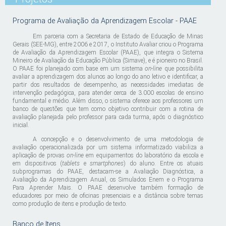
Programa de Avaliação da Aprendizagem Escolar - PAAE
Em parceria com a Secretaria de Estado de Educação de Minas
Gerais (SEE-MG), entre 2006 e 2017, o Instituto Avaliar criou o Programa
de Avaliação da Aprendizagem Escolar (PAAE), que integra o Sistema
Mineiro de Avaliação da Educação Pública (Simave), e é pioneiro no Brasil.
O PAAE foi planejado com base em um sistema
on-line
que possibilita
avaliar a aprendizagem dos alunos ao longo do ano letivo e identificar, a
partir dos resultados de desempenho, as necessidades imediatas de
intervenção pedagógica, para atender cerca de 3.000 escolas de ensino
fundamental e médio. Além disso, o sistema oferece aos professores um
banco de questões que tem como objetivo contribuir com a rotina de
avaliação planejada pelo professor para cada turma, após o diagnóstico
inicial.
A concepção e o desenvolvimento de uma metodologia de
avaliação operacionalizada por um sistema informatizado viabiliza a
aplicação de provas
on-line
em equipamentos do laboratório da escola e
em dispositivos (
tablets
e
smartphones
) do aluno. Entre os atuais
subprogramas do PAAE, destacam-se a Avaliação Diagnóstica, a
Avaliação da Aprendizagem Anual, os Simulados Enem e o Programa
Para Aprender Mais. O PAAE desenvolve também formação de
educadores por meio de oficinas presenciais e a distância sobre temas
como produção de itens e produção de texto.
Banco de Itens