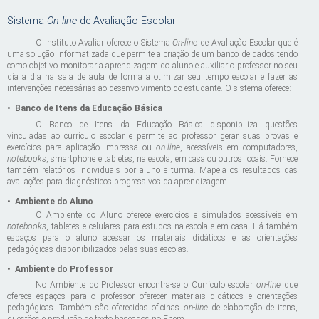
Sistema
On-line
de Avaliação Escolar
O Instituto Avaliar oferece o Sistema
On-line
de Avaliação Escolar que é
uma solução informatizada que permite a criação de um banco de dados tendo
como objetivo monitorar a aprendizagem do aluno e auxiliar o professor no seu
dia a dia na sala de aula de forma a otimizar seu tempo escolar e fazer as
intervenções necessárias ao desenvolvimento do estudante. O sistema oferece:
•
Banco de Itens da Educação Básica
O Banco de Itens da Educação Básica disponibiliza questões
vinculadas ao currículo escolar e permite ao professor gerar suas provas e
exercícios para aplicação impressa ou
on-line
, acessíveis em computadores,
notebooks
, smartphone e tabletes, na escola, em casa ou outros locais. Fornece
também relatórios individuais por aluno e turma. Mapeia os resultados das
avaliações para diagnósticos progressivos da aprendizagem.
•
Ambiente do Aluno
O Ambiente do Aluno oferece exercícios e simulados acessíveis em
notebooks
, tabletes e celulares para estudos na escola e em casa. Há também
espaços para o aluno acessar os materiais didáticos e as orientações
pedagógicas disponibilizados pelas suas escolas.
•
Ambiente do Professor
No Ambiente do Professor encontra-se o Currículo escolar
on-line
que
oferece espaços para o professor oferecer materiais didáticos e orientações
pedagógicas. Também são oferecidas oficinas
on-line
de elaboração de itens,