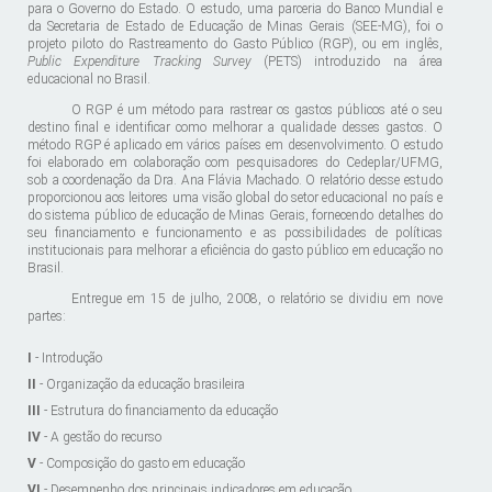
para o Governo do Estado. O estudo, uma parceria do Banco Mundial e
da Secretaria de Estado de Educação de Minas Gerais (SEE-MG), foi o
projeto piloto do Rastreamento do Gasto Público (RGP), ou em inglês,
Public Expenditure Tracking Survey
(PETS) introduzido na área
educacional no Brasil.
O RGP é um método para rastrear os gastos públicos até o seu
destino final e identificar como melhorar a qualidade desses gastos. O
método RGP é aplicado em vários países em desenvolvimento. O estudo
foi elaborado em colaboração com pesquisadores do Cedeplar/UFMG,
sob a coordenação da Dra. Ana Flávia Machado. O relatório desse estudo
proporcionou aos leitores uma visão global do setor educacional no país e
do sistema público de educação de Minas Gerais, fornecendo detalhes do
seu financiamento e funcionamento e as possibilidades de políticas
institucionais para melhorar a eficiência do gasto público em educação no
Brasil.
Entregue em 15 de julho, 2008, o relatório se dividiu em nove
partes:
I
- Introdução
II
- Organização da educação brasileira
III
- Estrutura do financiamento da educação
IV
- A gestão do recurso
V
- Composição do gasto em educação
VI
- Desempenho dos principais indicadores em educação