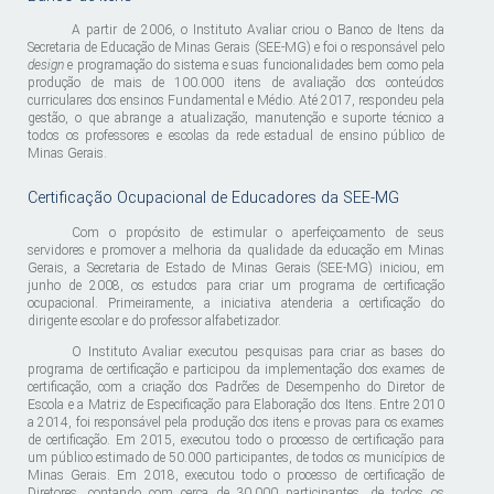
A partir de 2006, o Instituto Avaliar criou o Banco de Itens da
Secretaria de Educação de Minas Gerais (SEE-MG) e foi o responsável pelo
design
e programação do sistema e suas funcionalidades bem como pela
produção de mais de 100.000 itens de avaliação dos conteúdos
curriculares dos ensinos Fundamental e Médio. Até 2017, respondeu pela
gestão, o que abrange a atualização, manutenção e suporte técnico a
todos os professores e escolas da rede estadual de ensino público de
Minas Gerais.
Certificação Ocupacional de Educadores da SEE-MG
Com o propósito de estimular o aperfeiçoamento de seus
servidores e promover a melhoria da qualidade da educação em Minas
Gerais, a Secretaria de Estado de Minas Gerais (SEE-MG) iniciou, em
junho de 2008, os estudos para criar um programa de certificação
ocupacional. Primeiramente, a iniciativa atenderia a certificação do
dirigente escolar e do professor alfabetizador.
O Instituto Avaliar executou pesquisas para criar as bases do
programa de certificação e participou da implementação dos exames de
certificação, com a criação dos Padrões de Desempenho do Diretor de
Escola e a Matriz de Especificação para Elaboração dos Itens. Entre 2010
a 2014, foi responsável pela produção dos itens e provas para os exames
de certificação. Em 2015, executou todo o processo de certificação para
um público estimado de 50.000 participantes, de todos os municípios de
Minas Gerais. Em 2018, executou todo o processo de certificação de
Diretores, contando com cerca de 30.000 participantes, de todos os